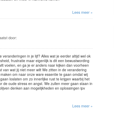
Lees meer »
atst door:
veranderingen in je lijf? Alles wat je eerder altijd wel ok
heid, frustratie maar eigenlijk is dit een bewustwording
wilt voelen, en ga je er anders naar kijken dan voorheen
t van wat jij niet meer wilt We zitten in de verandering
s maken om naar onze ware essentie te gaan omdat wij
 gaan loslaten om zo innerlijke rust te krijgen waarbij het
r de oude stress en angst. We zullen meer gaan staan in
lijven denken aan mogelijkheden en oplossingen ipv
Lees meer »