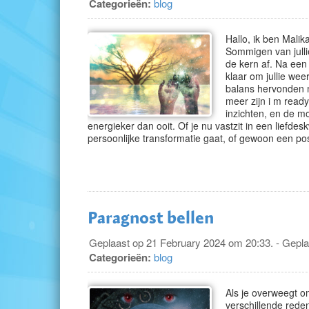
Categorieën:
blog
Hallo, ik ben Malika
Sommigen van jullie
de kern af. Na een
klaar om jullie wee
balans hervonden m
meer zijn i m ready
inzichten, en de m
energieker dan ooit. Of je nu vastzit in een liefde
persoonlijke transformatie gaat, of gewoon een posi
Paragnost bellen
Geplaast op 21 February 2024 om 20:33. - Gepla
Categorieën:
blog
Als je overweegt om
verschillende rede