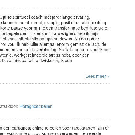
, jullie spiritueel coach met jarenlange ervaring.
 kennen me al: direct, grappig, positief en altijd recht op
 korte pauze voor mijn eigen transformatie ben ik terug en
r te begeleiden. Tijdens mijn afwezigheid heb ik mijn
et veel zelfreflectie en ups en downs. Nu de ups er
 for you. Ik heb jullie allemaal enorm gemist: de lach, de
omenten van echte verbinding. Nu ik terug ben, voel ik me
skwestie, werkgerelateerde stress hebt, door een
tieve mindset wilt ontwikkelen, ik ben
Lees meer »
atst door:
Paragnost bellen
 een paragnost online te bellen voor tarotkaarten, zijn er
nen waarom je dit zou kunnen overwegen. Ten eerste