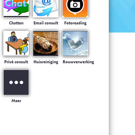
Chatten
Email consult
Fotoreading
Privé consult
Huisreiniging
Rouwverwerking
Meer