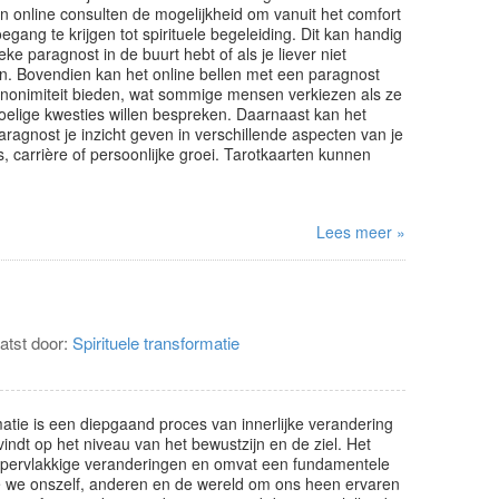
n online consulten de mogelijkheid om vanuit het comfort
oegang te krijgen tot spirituele begeleiding. Dit kan handig
ieke paragnost in de buurt hebt of als je liever niet
aan. Bovendien kan het online bellen met een paragnost
anonimiteit bieden, wat sommige mensen verkiezen als ze
voelige kwesties willen bespreken. Daarnaast kan het
ragnost je inzicht geven in verschillende aspecten van je
es, carrière of persoonlijke groei. Tarotkaarten kunnen
Lees meer »
atst door:
Spirituele transformatie
matie is een diepgaand proces van innerlijke verandering
vindt op het niveau van het bewustzijn en de ziel. Het
ppervlakkige veranderingen en omvat een fundamentele
e we onszelf, anderen en de wereld om ons heen ervaren