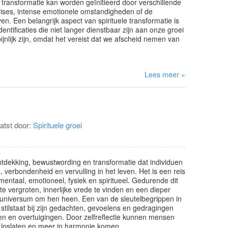
 transformatie kan worden geïnitieerd door verschillende
 crises, intense emotionele omstandigheden of de
en. Een belangrijk aspect van spirituele transformatie is
entificaties die niet langer dienstbaar zijn aan onze groei
ijnlijk zijn, omdat het vereist dat we afscheid nemen van
Lees meer »
atst door:
Spirituele groei
ntdekking, bewustwording en transformatie dat individuen
 verbondenheid en vervulling in het leven. Het is een reis
entaal, emotioneel, fysiek en spiritueel. Gedurende dit
 vergroten, innerlijke vrede te vinden en een dieper
t universum om hen heen. Een van de sleutelbegrippen in
en stilstaat bij zijn gedachten, gevoelens en gedragingen
nen en overtuigingen. Door zelfreflectie kunnen mensen
loslaten en meer in harmonie komen