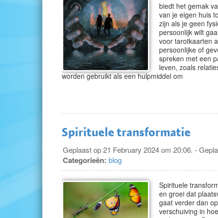
biedt het gemak va
van je eigen huis t
zijn als je geen fys
persoonlijk wilt g
voor tarotkaarten 
persoonlijke of ge
spreken met een pa
leven, zoals relati
worden gebruikt als een hulpmiddel om
Spirituele transformatie
Geplaast op 21 February 2024 om 20:06. - Gepla
Categorieën:
blog
Spirituele transfor
en groei dat plaats
gaat verder dan o
verschuiving in ho