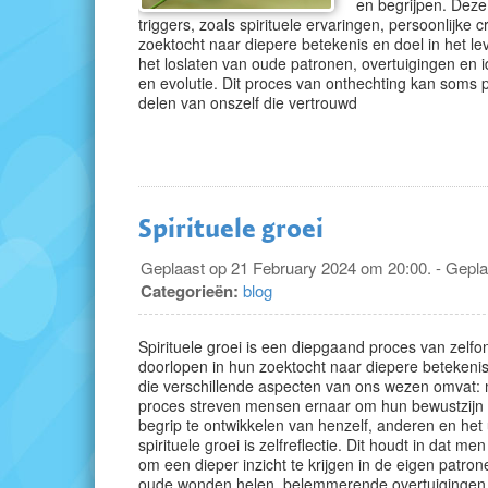
en begrijpen. Deze
triggers, zoals spirituele ervaringen, persoonlijke
zoektocht naar diepere betekenis en doel in het lev
het loslaten van oude patronen, overtuigingen en id
en evolutie. Dit proces van onthechting kan soms p
delen van onszelf die vertrouwd
Spirituele groei
Geplaast op 21 February 2024 om 20:00. - Gepla
Categorieën:
blog
Spirituele groei is een diepgaand proces van zelfo
doorlopen in hun zoektocht naar diepere betekenis,
die verschillende aspecten van ons wezen omvat: m
proces streven mensen ernaar om hun bewustzijn te
begrip te ontwikkelen van henzelf, anderen en he
spirituele groei is zelfreflectie. Dit houdt in dat m
om een dieper inzicht te krijgen in de eigen patro
oude wonden helen, belemmerende overtuigingen 