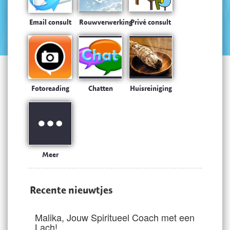
Email consult
Rouwverwerking
Privé consult
Fotoreading
Chatten
Huisreiniging
Meer
Recente nieuwtjes
Malika, Jouw Spiritueel Coach met een
Lach!