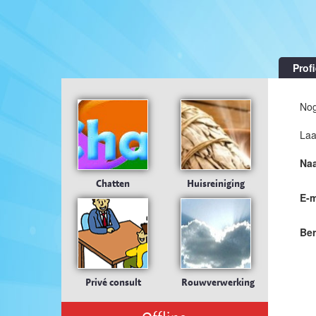
Profi
Nog
Laa
Na
Chatten
Huisreiniging
E-m
Ber
Privé consult
Rouwverwerking