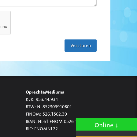
OprechteMediums
KvK: 953.44.934
BTW: NL852309910B01
FINOM: 526.1562.39
IBAN: NL61 FNOM 0526 1562 39
Online
BIC: FNOMNL22