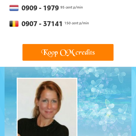
0909 - 1979
95 cent p/min
0907 - 37141
150 cent p/min
Koop OM credits