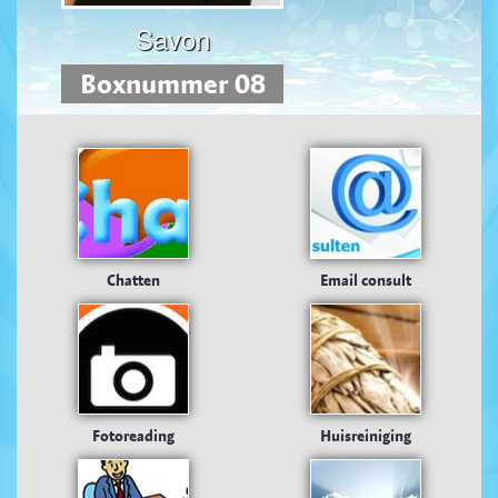
Savon
Boxnummer 08
Chatten
Email consult
Fotoreading
Huisreiniging